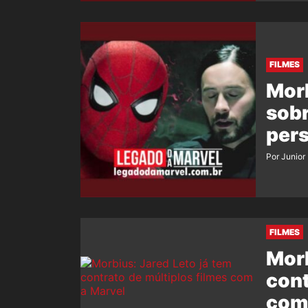
FILMES
Morb
sobr
per
Por Junior
FILMES
Morb
cont
com