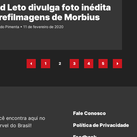
d Leto divulga foto inédita
refilmagens de Morbius
ndo Pimenta
11 de fevereiro de 2020
1
2
3
4
5
Página
Página
Página
Página
Página
Fale Conosco
cê encontra aqui no
Política de Privacidade
vel do Brasil!