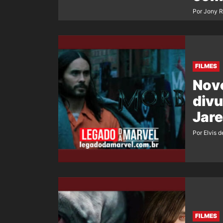
Por Jony 
FILMES
Novo
div
Jare
Por Elvis d
FILMES