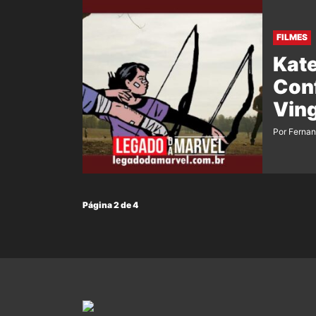
FILMES
Kate
Conf
Ving
Por Ferna
Página 2 de 4