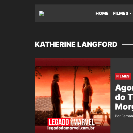
HOME
FILMES
KATHERINE LANGFORD
FILMES
Agor
do T
Mor
Por Ferna