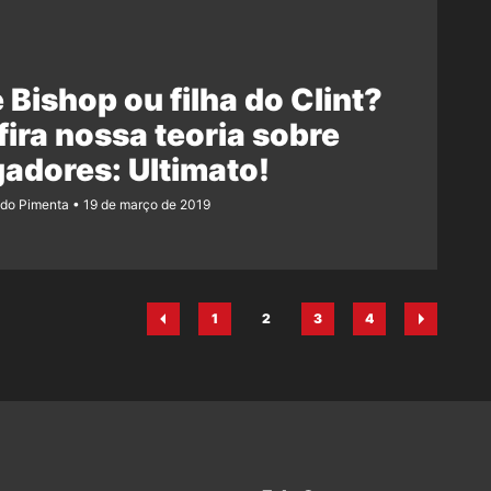
 Bishop ou filha do Clint?
ira nossa teoria sobre
adores: Ultimato!
ndo Pimenta
19 de março de 2019
1
2
3
4
Página
Página
Página
Página