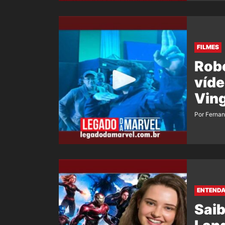
FILMES
Robe
víde
Ving
Por Ferna
ENTEND
Saib