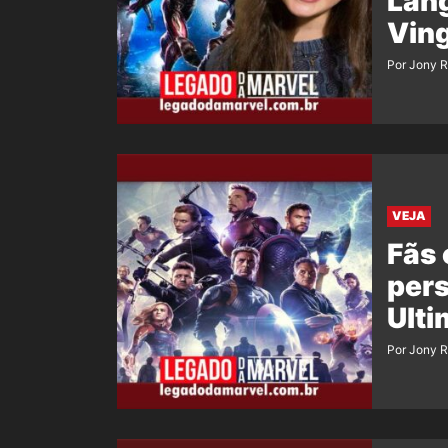
Lan
Ving
Por Jony 
VEJA
Fãs
per
Ulti
Por Jony 