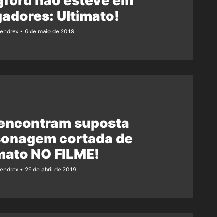
gford não esteve em
adores: Ultimato!
Rendrex
6 de maio de 2019
 encontram suposta
sonagem cortada de
mato NO FILME!
Rendrex
29 de abril de 2019