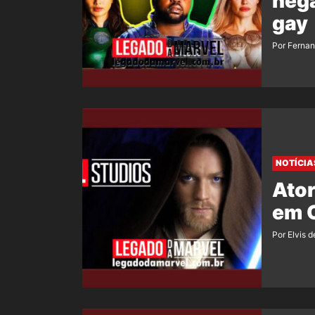
nega
gay
Por Ferna
NOTÍCIA
Ator
em O
Por Elvis d