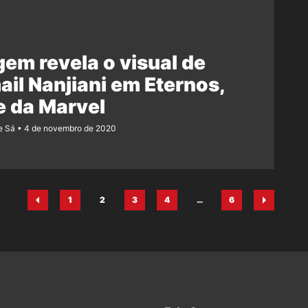
em revela o visual de
il Nanjiani em Eternos,
e da Marvel
e Sá
4 de novembro de 2020
1
2
3
4
…
6
Página
Página
Página
Página
Página