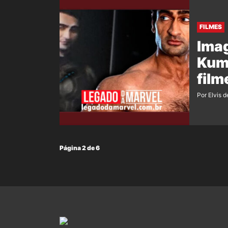
FILMES
Imag
Kuma
film
Por Elvis d
Página 2 de 6