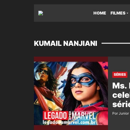
HOME
FILMES
KUMAIL NANJIANI
SÉRIES
Ms. 
cel
sér
Por Junior