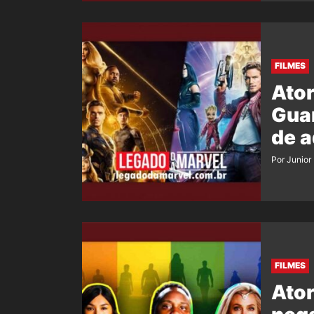
FILMES
Ator
Guar
de 
Por Junior
FILMES
Ator