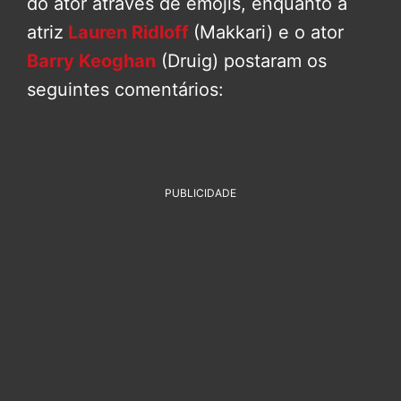
do ator através de emojis, enquanto a
atriz
Lauren Ridloff
(Makkari) e o ator
Barry Keoghan
(Druig) postaram os
seguintes comentários:
PUBLICIDADE