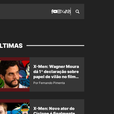
LTIMAS
X-Men: Wagner Moura
dá 1ª declaração sobre
papel de vilão no filme
da Marvel
Por Fernando Pimenta
X-Men: Novo ator do
Ciclope é finalmente