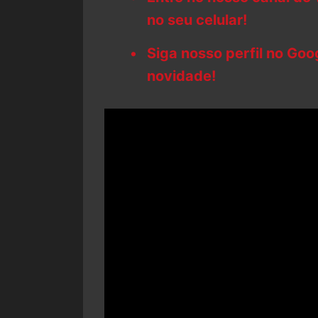
no seu celular!
Siga nosso perfil no Go
novidade!