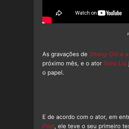
As gravações de
Shang-Chi e a
próximo mês, e o ator
Simu Liu
o papel.
E de acordo com o ator, em ent
Post
, ele teve o seu primeiro t