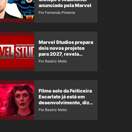
anunciado pela Marvel
Por Fernando Pimenta
Marvel Studios prepara
dois novos projetos
para 2027, revela
insider
Por Beatriz Mello
Filme solo da Feiticeira
Escarlate já está em
desenvolvimento, diz
insider
Por Beatriz Mello