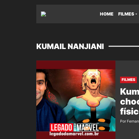
HOME
FILMES
KUMAIL NANJIANI
FILMES
Kuma
choc
físi
Por Ferna