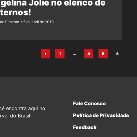
gelina Jolie no elenco de
ternos!
ndo Pimenta
5 de abril de 2019
1
…
4
5
6
Página
Página
Página
Página
Fale Conosco
cê encontra aqui no
Política de Privacidade
vel do Brasil!
Feedback