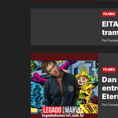
FILMES
EITA
tram
Por Ferna
FILMES
Dan 
entr
Eter
Por Ferna