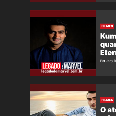
FILMES
Kuma
qua
Eter
Por Jony 
FILMES
O at