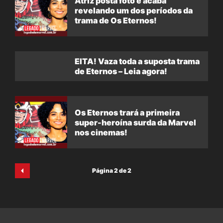
Atriz posta foto e acaba
revelando um dos períodos da
trama de Os Eternos!
EITA! Vaza toda a suposta trama
de Eternos – Leia agora!
Os Eternos trará a primeira
super-heroína surda da Marvel
nos cinemas!
Página 2 de 2