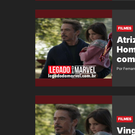
FILMES
Atri
Home
com
Por Ferna
FILMES
Ving