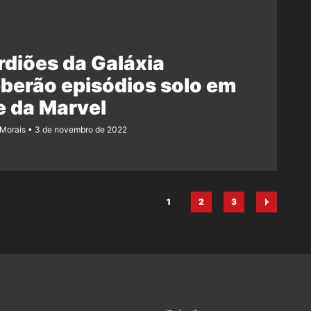
diões da Galáxia
berão episódios solo em
e da Marvel
 Morais
3 de novembro de 2022
1
2
3
Página
Página
Página