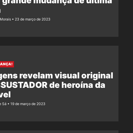
 grande mudança de última
a
 Morais
23 de março de 2023
DANÇA!
ens revelam visual original
SSUSTADOR de heroína da
vel
e Sá
19 de março de 2023