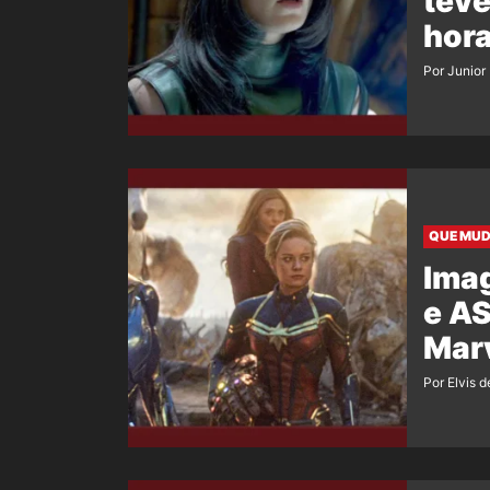
teve
hor
Por Junior
QUE MU
Imag
e A
Mar
Por Elvis d