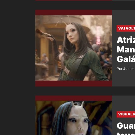
VAI VOL
Atri
Mant
Galá
Por Junior
VISUAL 
Guar