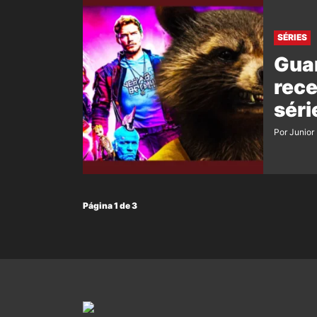
SÉRIES
Guar
rece
séri
Por Junior
Página 1 de 3