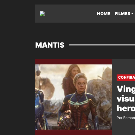
HOME
FILMES
MANTIS
CONFIRA
Ving
visu
hero
Por Ferna