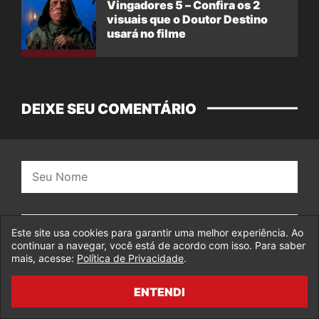
Vingadores 5 – Confira os 2
visuais que o Doutor Destino
usará no filme
DEIXE SEU COMENTÁRIO
Nome:
E-
Este site usa cookies para garantir uma melhor experiência. Ao
mail:
continuar a navegar, você está de acordo com isso. Para saber
mais, acesse:
Política de Privacidade
.
Salvar dados neste navegador para a próxima
vez que eu for comentar.
ENTENDI