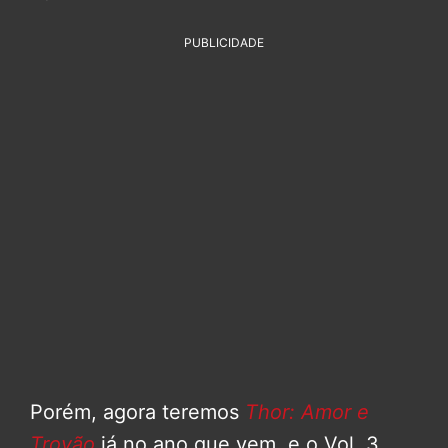
PUBLICIDADE
Porém, agora teremos
Thor: Amor e
Trovão
já no ano que vem, e o Vol. 3