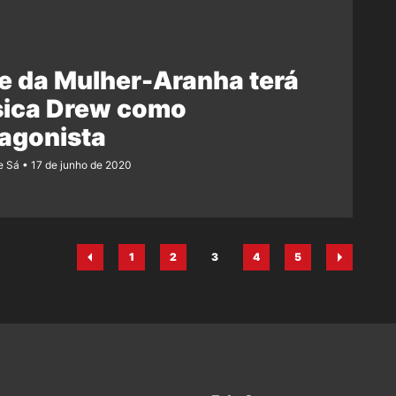
e da Mulher-Aranha terá
sica Drew como
agonista
e Sá
17 de junho de 2020
1
2
3
4
5
Página
Página
Página
Página
Página