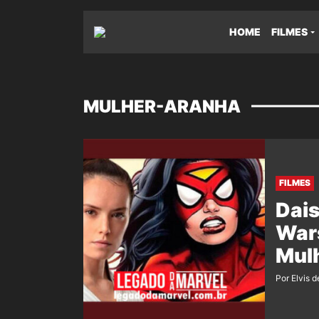
HOME
FILMES
MULHER-ARANHA
FILMES
Dais
Wars
Mul
Por Elvis d