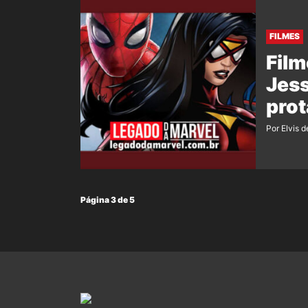
FILMES
Film
Jes
prot
Por Elvis d
Página 3 de 5