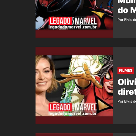
Mulh
do 
Por Elvis d
FILMES
Oliv
dire
Por Elvis d