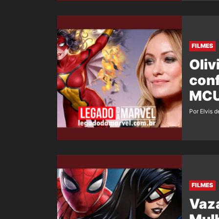
FILMES
Oliv
con
MC
Por Elvis d
FILMES
Vaz