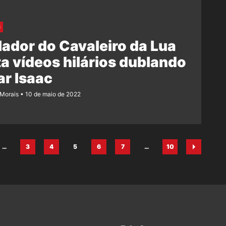
S
ador do Cavaleiro da Lua
a vídeos hilários dublando
r Isaac
 Morais
10 de maio de 2022
…
3
4
5
6
7
…
10
ina
Página
Página
Página
Página
Página
Página