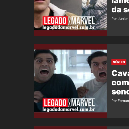
lame
da s
Por Junior
SÉRIES
Cava
com
sen
Por Ferna