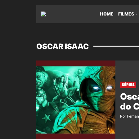
HOME
FILMES
OSCAR ISAAC
SÉRIES
Osca
do C
Por Ferna