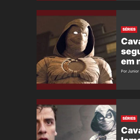
SÉRIES
Cava
seg
em 
Por Junior
SÉRIES
Cava