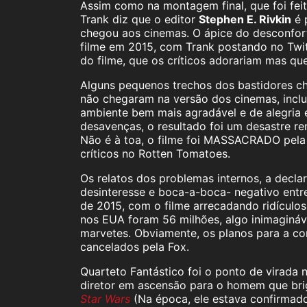
Assim como na montagem final, que foi fei
Trank diz que o editor
Stephen E. Rivkin
é 
chegou aos cinemas. O ápice do desconforto
filme em 2015, com Trank postando no Twitt
do filme, que os críticos adorariam mas que 
Alguns pequenos trechos dos bastidores ch
não chegaram na versão dos cinemas, inclu
ambiente bem mais agradável e de alegria 
desavenças, o resultado foi um desastre r
Não é à toa, o filme foi MASSACRADO pela
críticos no Rotten Tomatoes.
Os relatos dos problemas internos, a decla
desinteresse e boca-a-boca- negativo ent
de 2015, com o filme arrecadando ridículo
nos EUA foram 56 milhões, algo inimagináv
marvetes. Obviamente, os planos para a c
cancelados pela Fox.
Quarteto Fantástico foi o ponto de virada 
diretor em ascensão para o homem que bri
Star Wars
(Na época, ele estava confirmado