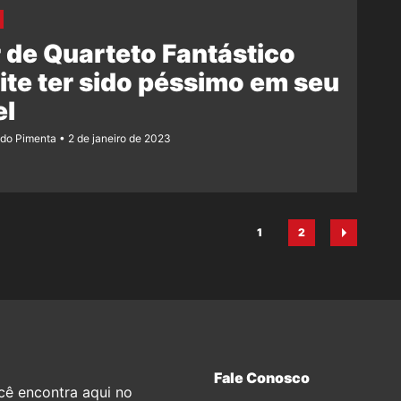
 de Quarteto Fantástico
te ter sido péssimo em seu
el
ndo Pimenta
2 de janeiro de 2023
1
2
Página
Página
Fale Conosco
cê encontra aqui no