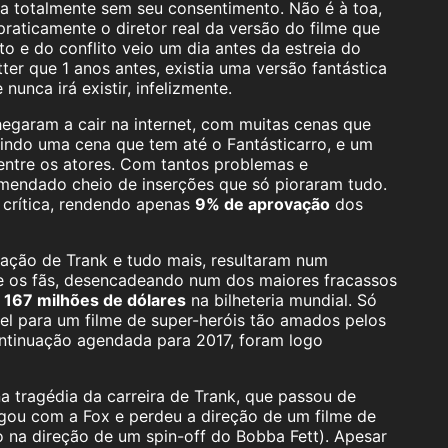
ta totalmente sem seu consentimento. Não é à toa,
praticamente o diretor real da versão do filme que
 e do conflito veio um dia antes da estreia do
er que 1 anos antes, existia uma versão fantástica
nunca irá existir, infelizmente.
egaram a cair na internet, com muitas cenas que
indo uma cena que tem até o Fantásticarro, e um
entre os atores. Com tantos problemas e
emendado cheio de inserções que só pioraram tudo.
 crítica, rendendo apenas
9% de aprovação
dos
ração de Trank e tudo mais, resultaram num
re os fãs, desencadeando num dos maiores fracassos
s
167 milhões de dólares
na bilheteria mundial. Só
el para um filme de super-heróis tão amados pelos
ontinuação agendada para 2017, foram logo
na tragédia da carreira de Trank, que passou de
gou com a Fox e perdeu a direção de um filme de
 na direção de um spin-off do Bobba Fett). Apesar