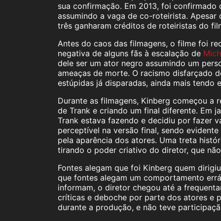
sua confirmação. Em 2013, foi confirmado
assumindo a vaga de co-roteirista. Apesar d
três ganharam créditos de roteiristas do fil
Antes do caos das filmagens, o filme foi 
negativa de alguns fãs à escalação de
Mich
dele ser um ator negro assumindo um pers
ameaças de morte. O racismo disfarçado de 
estúpidas já disparadas, ainda mais tendo 
Durante as filmagens, Kinberg começou a r
de Trank e criando um final diferente. Em 
Trank estava fazendo e decidiu por fazer v
perceptível na versão final, sendo evidente
pela aparência dos atores. Uma treta histó
tirando o poder criativo do diretor, que nã
Fontes alegam que foi Kinberg quem dirig
que fontes alegam um comportamento erráti
informam, o diretor chegou até a frequent
críticas e deboche por parte dos atores e p
durante a produção, e não teve participaç