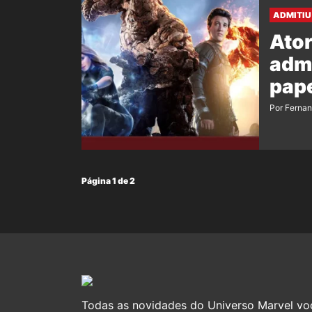
ADMITIU
Ator
admi
pap
Por Ferna
Página 1 de 2
Todas as novidades do Universo Marvel vo