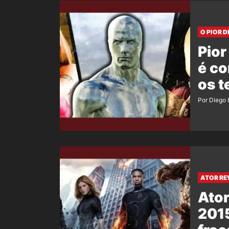
O PIOR 
Pior
é co
os 
Por Diego 
ATOR RE
Ator
2015