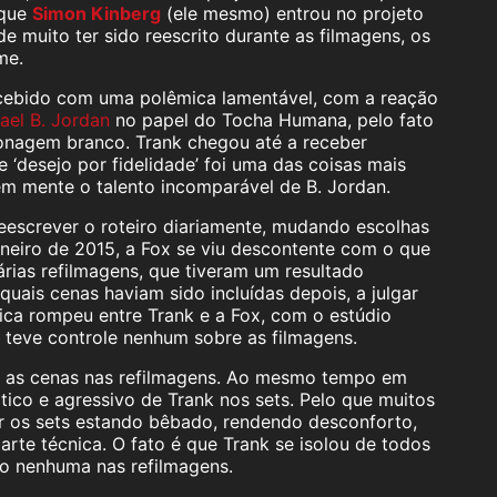
 que
Simon Kinberg
(ele mesmo) entrou no projeto
e muito ter sido reescrito durante as filmagens, os
me.
recebido com uma polêmica lamentável, com a reação
ael B. Jordan
no papel do Tocha Humana, pelo fato
onagem branco. Trank chegou até a receber
‘desejo por fidelidade’ foi uma das coisas mais
em mente o talento incomparável de B. Jordan.
eescrever o roteiro diariamente, mudando escolhas
janeiro de 2015, a Fox se viu descontente com o que
árias refilmagens, que tiveram um resultado
 quais cenas haviam sido incluídas depois, a julgar
rica rompeu entre Trank e a Fox, com o estúdio
o teve controle nenhum sobre as filmagens.
iu as cenas nas refilmagens. Ao mesmo tempo em
co e agressivo de Trank nos sets. Pelo que muitos
ar os sets estando bêbado, rendendo desconforto,
arte técnica. O fato é que Trank se isolou de todos
ão nenhuma nas refilmagens.