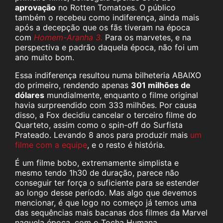
aprovação
no Rotten Tomatoes. O público
também o recebeu como indiferença, ainda mais
após a decepção que os fãs tiveram na época
com
Homem-Aranha 3.
Para os marvetes, e na
perspectiva e padrão daquela época, não foi um
ano muito bom.
Essa indiferença resultou numa bilheteria ABAIXO
do primeiro, rendendo apenas
301 milhões de
dólares
mundialmente, enquanto o filme original
havia surpreendido com 333 milhões. Por causa
disso, a Fox decidiu cancelar o terceiro filme do
Quarteto, assim como o spin-off do Surfista
Prateado. Levando 8 anos para produzir mais
um
filme com a equipe
, e o resto é história.
É um filme bobo, extremamente simplista e
mesmo tendo 1h30 de duração, parece não
conseguir ter força o suficiente para se estender
ao longo desse período. Mas algo que devemos
mencionar, é que logo no começo já temos uma
das sequências mais bacanas dos filmes da Marvel
naquela época, com o Tocha Humana