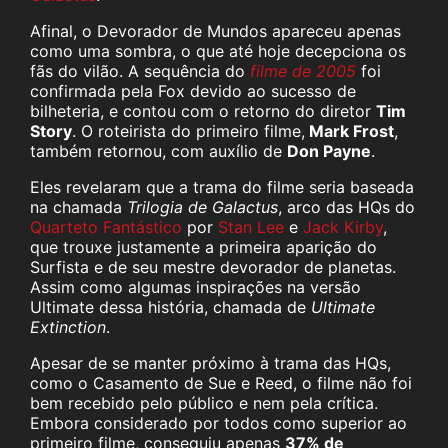
Afinal, o Devorador de Mundos apareceu apenas
como uma sombra, o que até hoje decepciona os
fãs do vilão. A sequência do
filme de 2005
foi
confirmada pela Fox devido ao sucesso de
bilheteria, e contou com o retorno do diretor
Tim
Story
. O roteirista do primeiro filme,
Mark Frost
,
também retornou, com auxílio de
Don Payne
.
Eles revelaram que a trama do filme seria baseada
na chamada
Trilogia de Galactus
, arco das HQs do
Quarteto Fantástico
por
Stan Lee
e
Jack Kirby
,
que trouxe justamente a primeira aparição do
Surfista e de seu mestre devorador de planetas.
Assim como algumas inspirações na versão
Ultimate dessa história, chamada de
Ultimate
Extinction
.
Apesar de se manter próximo à trama das HQs,
como o Casamento de Sue e Reed, o filme não foi
bem recebido pelo público e nem pela crítica.
Embora considerado por todos como superior ao
primeiro filme, conseguiu apenas
37% de