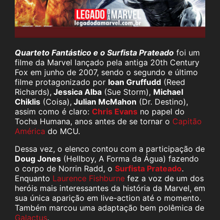
Quarteto Fantástico e o Surfista Prateado
foi um
filme da Marvel lançado pela antiga 20th Century
Fox em junho de 2007, sendo o segundo e último
filme protagonizado por
Ioan Gruffudd
(Reed
Richards),
Jessica Alba
(Sue Storm),
Michael
Chiklis
(Coisa),
Julian McMahon
(Dr. Destino),
assim como é claro:
Chris Evans
no papel do
Tocha Humana, anos antes de se tornar o
Capitão
América
do MCU.
Dessa vez, o elenco contou com a participação de
Doug Jones
(Hellboy, A Forma da Água) fazendo
o corpo de Norrin Radd, o
Surfista Prateado
.
Enquanto
Laurence Fishburne
fez a voz de um dos
heróis mais interessantes da história da Marvel, em
sua única aparição em live-action até o momento.
Também marcou uma adaptação bem polêmica de
Galactus
.