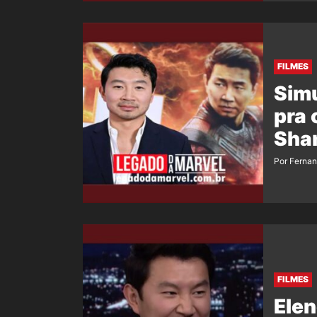
FILMES
Simu
pra 
Sha
Por Ferna
FILMES
Elen