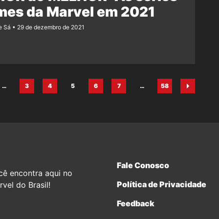
lmes da Marvel em 2021
e Sá
29 de dezembro de 2021
…
3
4
5
6
7
…
58
ina
Página
Página
Página
Página
Página
Página
Fale Conosco
cê encontra aqui no
Política de Privacidade
vel do Brasil!
Feedback