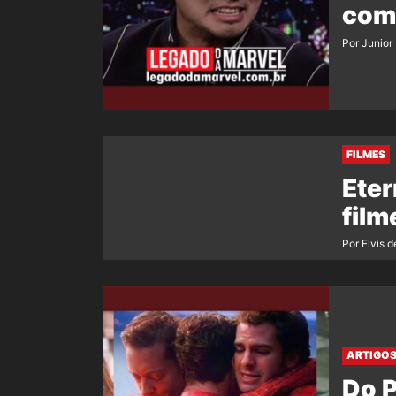
com 
Por Junior
FILMES
Eter
film
Por Elvis d
ARTIGO
Do P