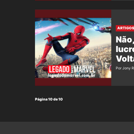
ARTIGO
Não,
luc
Volt
Por Jony 
Página 10 de 10