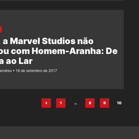
S
 a Marvel Studios não
rou com Homem-Aranha: De
a ao Lar
Rendrex
16 de setembro de 2017
1
…
8
9
10
Página
Página
Página
Página