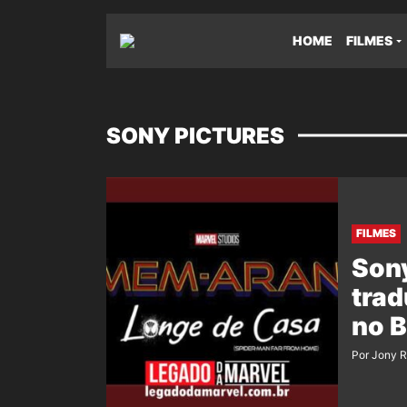
HOME
FILMES
SONY PICTURES
FILMES
Sony
tra
no B
Por Jony 