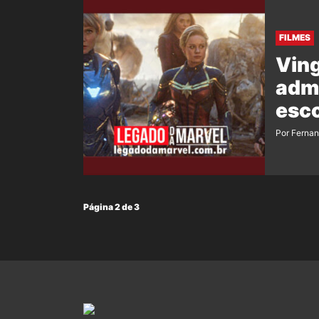
FILMES
Ving
admi
esco
Por Ferna
Página 2 de 3