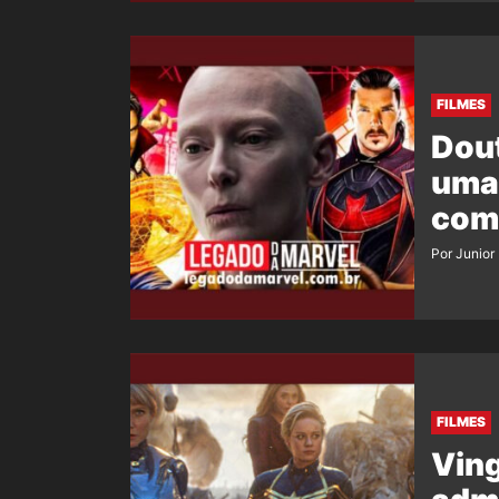
FILMES
Dout
uma
come
Por Junior
FILMES
Ving