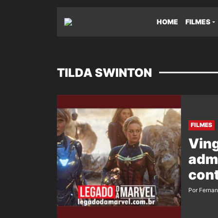
HOME
FILMES
TILDA SWINTON
FILMES
Ving
admi
cont
Por Ferna