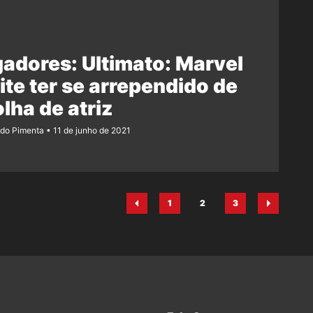
adores: Ultimato: Marvel
te ter se arrependido de
lha de atriz
ndo Pimenta
11 de junho de 2021
1
2
3
Página
Página
Página