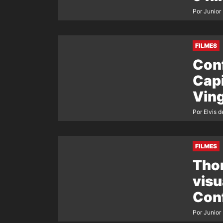
Por Junior
FILMES
Con
Capi
Vin
Por Elvis d
FILMES
Thor
visu
Conf
Por Junior