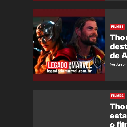
FILMES
Thor
des
de 
Por Junior
FILMES
Tho
esta
o fi