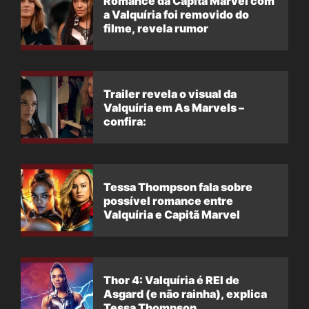
Romance da Capitã Marvel com
a Valquíria foi removido do
filme, revela rumor
Trailer revela o visual da
Valquíria em As Marvels –
confira:
Tessa Thompson fala sobre
possível romance entre
Valquíria e Capitã Marvel
Thor 4: Valquíria é REI de
Asgard (e não rainha), explica
Tessa Thompson