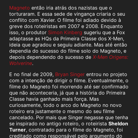
Magneto
então iria atrás dos nazistas que o
torturaram. E essa sede de vingança criaria o seu
conflito com Xavier. O filme foi adiado devido à
greve dos roteiristas em 2007 e 2008. Enquanto
isso, o produtor
Simon Kinberg
sugeriu que a Fox
adaptasse as HQs da Primeira Classe dos X-Men,
ideia que agradou e seguiu adiante. Mas até então
dependia do sucesso do filme solo do Magneto, e
depois dependendo do sucesso de
X-Men Origens:
Wolverine
.
E no final de 2009,
Bryan Singer
entrou no projeto
com a intenção de dirigir o filme. Eventualmente, o
filme do Magneto foi morrendo até ser confirmado
que não aconteceria, já que a história do Primeira
Classe havia ganhado mais força. Mas
curiosamente, todo o arco do Magneto no novo
roteiro era justamente o mesmo do seu filme
cancelado. Por mais que Singer negasse que tenha
se inspirado no antigo roteiro, o roteirista
Sheldon
Turner
, contratado para o filme do Magneto, foi
creditado como responsável pelo argumento do