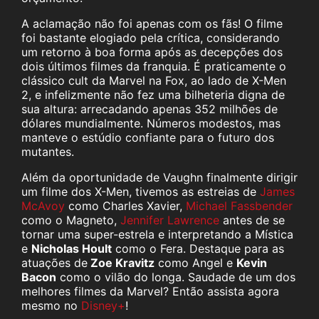
A aclamação não foi apenas com os fãs! O filme
foi bastante elogiado pela crítica, considerando
um retorno à boa forma após as decepções dos
dois últimos filmes da franquia. É praticamente o
clássico cult da Marvel na Fox, ao lado de X-Men
2, e infelizmente não fez uma bilheteria digna de
sua altura: arrecadando apenas 352 milhões de
dólares mundialmente. Números modestos, mas
manteve o estúdio confiante para o futuro dos
mutantes.
Além da oportunidade de Vaughn finalmente dirigir
um filme dos X-Men, tivemos as estreias de
James
McAvoy
como Charles Xavier,
Michael Fassbender
como o Magneto,
Jennifer Lawrence
antes de se
tornar uma super-estrela e interpretando a Mística
e
Nicholas Hoult
como o Fera. Destaque para as
atuações de
Zoe Kravitz
como Angel e
Kevin
Bacon
como o vilão do longa. Saudade de um dos
melhores filmes da Marvel? Então assista agora
mesmo no
Disney+
!