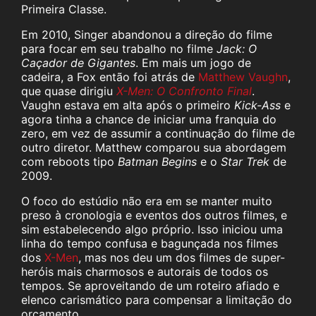
Primeira Classe.
Em 2010, Singer abandonou a direção do filme
para focar em seu trabalho no filme
Jack: O
Caçador de Gigantes
. Em mais um jogo de
cadeira, a Fox então foi atrás de
Matthew Vaughn
,
que quase dirigiu
X-Men: O Confronto Final
.
Vaughn estava em alta após o primeiro
Kick-Ass
e
agora tinha a chance de iniciar uma franquia do
zero, em vez de assumir a continuação do filme de
outro diretor. Matthew comparou sua abordagem
com reboots tipo
Batman Begins
e o
Star Trek
de
2009.
O foco do estúdio não era em se manter muito
preso à cronologia e eventos dos outros filmes, e
sim estabelecendo algo próprio. Isso iniciou uma
linha do tempo confusa e bagunçada nos filmes
dos
X-Men
, mas nos deu um dos filmes de super-
heróis mais charmosos e autorais de todos os
tempos. Se aproveitando de um roteiro afiado e
elenco carismático para compensar a limitação do
orçamento.