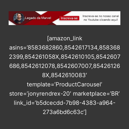
[amazon_link
asins=’8583682860,8542617134,858368
2399,854261058X,8542610105,8542607
686,8542612078,8542607007,85426126
8X,8542610083′
template=’ProductCarousel’
store=’jonyrendrex-20′ marketplace=’BR’
link_id=’b5dcecdd-7b98-4383-a964-
273a6bd6c63c’]