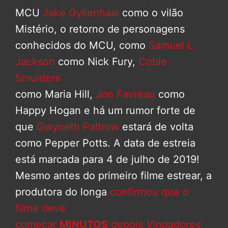
MCU
Jake Gyllenhaal
como o vilão
Mistério, o retorno de personagens
conhecidos do MCU, como
Samuel L.
Jackson
como Nick Fury,
Cobie
Smulders
como Maria Hill,
Jon Favreau
como
Happy Hogan e há um rumor forte de
que
Gwyneth Paltrow
estará de volta
como Pepper Potts. A data de estreia
está marcada para 4 de julho de 2019!
Mesmo antes do primeiro filme estrear, a
produtora do longa
confirmou que o
filme deve
começar
MINUTOS
depois
Vingadores: