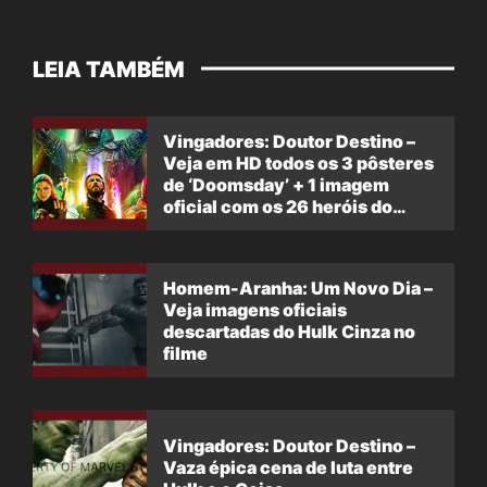
LEIA TAMBÉM
Vingadores: Doutor Destino –
Veja em HD todos os 3 pôsteres
de ‘Doomsday’ + 1 imagem
oficial com os 26 heróis do
filme
Homem-Aranha: Um Novo Dia –
Veja imagens oficiais
descartadas do Hulk Cinza no
filme
Vingadores: Doutor Destino –
Vaza épica cena de luta entre