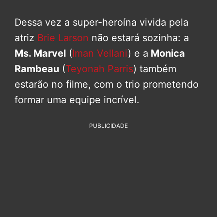
Dessa vez a super-heroína vivida pela
atriz
Brie Larson
não estará sozinha: a
Ms. Marvel
(
Iman Vellani
) e a
Monica
Rambeau
(
Teyonah Parris
) também
estarão no filme, com o trio prometendo
formar uma equipe incrível.
PUBLICIDADE