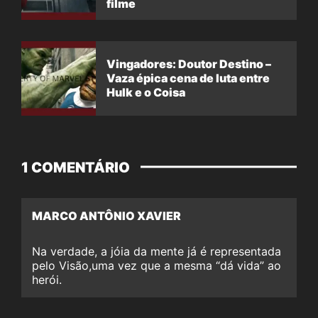
filme
Vingadores: Doutor Destino –
Vaza épica cena de luta entre
Hulk e o Coisa
1 COMENTÁRIO
MARCO ANTÔNIO XAVIER
Na verdade, a jóia da mente já é representada
pelo Visão,uma vez que a mesma “dá vida” ao
herói.