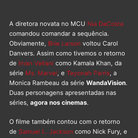
A diretora novata no MCU
Nia DaCosta
comandou comandar a sequência.
Obviamente,
Brie Larson
voltou Carol
Danvers. Assim como tivemos o retorno
de
Iman Vellani
como Kamala Khan, da
série
Ms. Marvel
, e
Teyonah Parris
, a
Monica Rambeau da série
WandaVision
.
Duas personagens apresentadas nas
séries,
agora nos cinemas
.
O filme também contou com o retorno
de
Samuel L. Jackson
como Nick Fury, e