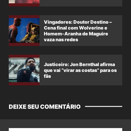
Vingadores: Doutor Destino –
Cena final com Wolverine e
Homem-Aranha de Maguire
vaza nas redes
Justiceiro: Jon Bernthal afirma
que vai “virar as costas” para os
fãs
DEIXE SEU COMENTÁRIO
Nome: