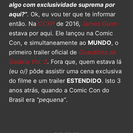
algo com exclusividade suprema por
aqui?”
. Ok, eu vou ter que te informar
então. Na
CCXP
de 2016,
James Gunn
estava por aqui. Ele lançou na Comic
Con, e simultaneamente ao
MUNDO
, o
primeiro trailer oficial de
Guardiões da
Galáxia Vol. 2
. Fora que, quem estava lá
(eu o/)
pôde assistir uma cena exclusiva
do filme e um trailer
ESTENDIDO
. Isto 3
anos atrás, quando a Comic Con do
Brasil era
“pequena”
.