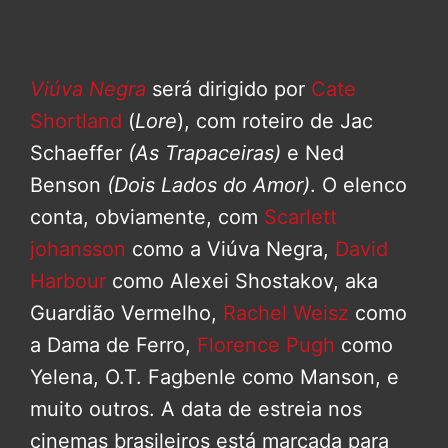
Viúva Negra
será dirigido por
Cate
Shortland
(
Lore
), com roteiro de Jac
Schaeffer
(As Trapaceiras)
e Ned
Benson
(Dois Lados do Amor)
. O elenco
conta, obviamente, com
Scarlett
johansson
como a Viúva Negra,
David
Harbour
como Alexei Shostakov, aka
Guardião Vermelho,
Rachel Weisz
como
a Dama de Ferro,
Florence Pugh
como
Yelena, O.T. Fagbenle como Manson, e
muito outros. A data de estreia nos
cinemas brasileiros está marcada para