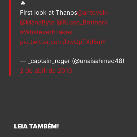
🔥
First look at Thanos
@antovolk
@ManaByte
@Russo_Brothers
#WhateverItTakes
pic.twitter.com/DwQpTXd5mY
— _captain_roger (@unaisahmed48)
2 de abril de 2019
LEIA TAMBÉM!