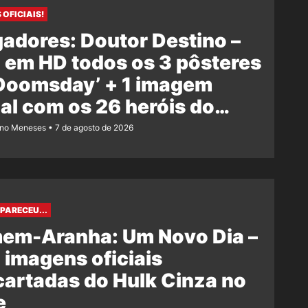
 OFICIAIS!
adores: Doutor Destino –
 em HD todos os 3 pôsteres
‘Doomsday’ + 1 imagem
ial com os 26 heróis do
e
ano Meneses
7 de agosto de 2026
PARECEU...
em-Aranha: Um Novo Dia –
 imagens oficiais
artadas do Hulk Cinza no
e