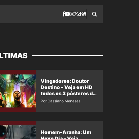
LTIMAS
Vingadores: Doutor
Destino – Veja em HD
todos os 3 pôsteres de
‘Doomsday’ + 1 imagem
Por Cassiano Meneses
oficial com os 26
heróis do filme
Homem-Aranha: Um
Novo Dia – Veja