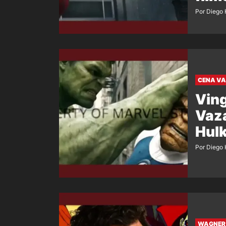
Por Diego 
CENA V
Ving
Vaza
Hulk
Por Diego 
WAGNER 