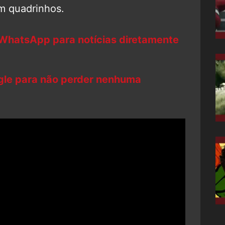
em quadrinhos.
 WhatsApp para notícias diretamente
ogle para não perder nenhuma