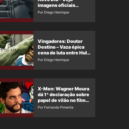
imagens oficiais
descartadas do Hulk
Por Diego Henrique
Cinza no filme
Vingadores: Doutor
Destino – Vaza épica
cena de luta entre Hulk
e o Coisa
Por Diego Henrique
X-Men: Wagner Moura
dá 1ª declaração sobre
papel de vilão no filme
da Marvel
Por Fernando Pimenta