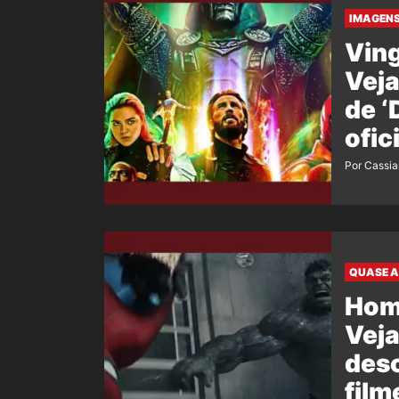
IMAGENS
Ving
Veja
de 
ofic
film
Por Cassi
QUASE A
Hom
Veja
desc
film