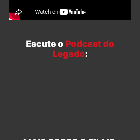
Escute o
Podcast do
Legado
: