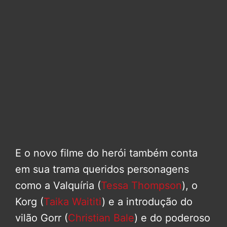
E o novo filme do herói também conta
em sua trama queridos personagens
como a Valquíria (
Tessa Thompson
), o
Korg (
Taika Waititi
) e a introdução do
vilão Gorr (
Christian Bale
) e do poderoso