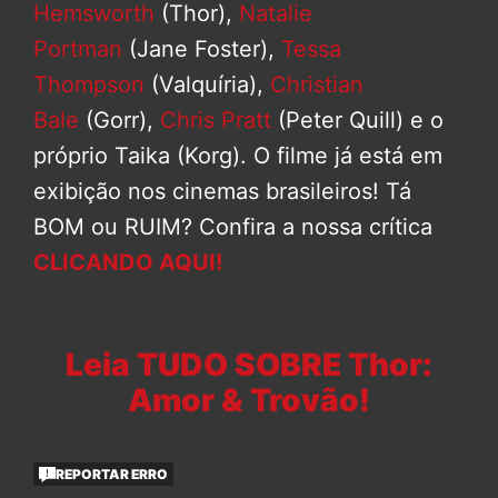
Hemsworth
(Thor),
Natalie
Portman
(Jane Foster),
Tessa
Thompson
(Valquíria),
Christian
Bale
(Gorr),
Chris Pratt
(Peter Quill) e o
próprio Taika (Korg). O filme já está em
exibição nos cinemas brasileiros! Tá
BOM ou RUIM? Confira a nossa crítica
CLICANDO AQUI!
Leia TUDO SOBRE Thor:
Amor & Trovão!
REPORTAR ERRO