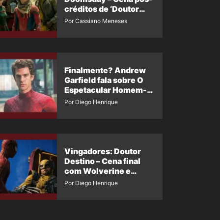
créditos de ‘Doutor
Destino’ é revelada
Por Cassiano Meneses
Finalmente? Andrew
Garfield fala sobre O
Espetacular Homem-
Aranha 3
Por Diego Henrique
Vingadores: Doutor
Destino – Cena final
com Wolverine e
Homem-Aranha de
Por Diego Henrique
Maguire vaza nas
redes