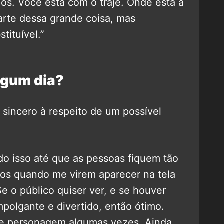
os. Você está com o traje. Onde está a
parte dessa grande coisa, mas
tituível.”
lgum dia?
 sincero à respeito de um possível
do isso até que as pessoas fiquem tão
hos quando me virem aparecer na tela
 o público quiser ver, e se houver
polgante e divertido, então ótimo.
se personagem algumas vezes. Ainda