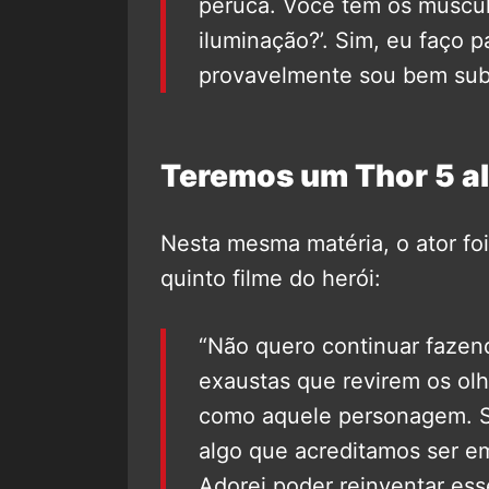
peruca. Você tem os múscul
iluminação?’. Sim, eu faço 
provavelmente sou bem subs
Teremos um Thor 5 a
Nesta mesma matéria, o ator foi
quinto filme do herói:
“Não quero continuar fazen
exaustas que revirem os ol
como aquele personagem. Se
algo que acreditamos ser em
Adorei poder reinventar es