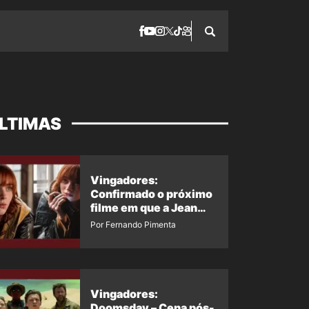
LTIMAS
Vingadores:
Confirmado o próximo
filme em que a Jean
Grey irá aparecer
Por Fernando Pimenta
Vingadores:
Doomsday – Cena pós-