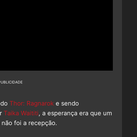
PUBLICIDADE
ado
Thor: Ragnarok
e sendo
or
Taika Waititi
, a esperança era que um
 não foi a recepção.