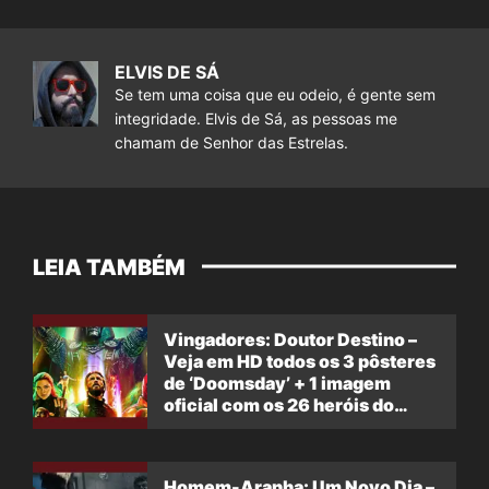
ELVIS DE SÁ
Se tem uma coisa que eu odeio, é gente sem
integridade. Elvis de Sá, as pessoas me
chamam de Senhor das Estrelas.
LEIA TAMBÉM
Vingadores: Doutor Destino –
Veja em HD todos os 3 pôsteres
de ‘Doomsday’ + 1 imagem
oficial com os 26 heróis do
filme
Homem-Aranha: Um Novo Dia –