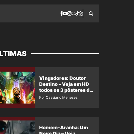
LTIMAS
Vingadores: Doutor
Destino – Veja em HD
todos os 3 pôsteres de
‘Doomsday’ + 1 imagem
Por Cassiano Meneses
oficial com os 26
heróis do filme
Homem-Aranha: Um
Novo Dia – Veja