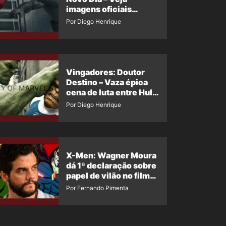
imagens oficiais
descartadas do Hulk
Por Diego Henrique
Cinza no filme
Vingadores: Doutor
Destino – Vaza épica
cena de luta entre Hulk
e o Coisa
Por Diego Henrique
X-Men: Wagner Moura
dá 1ª declaração sobre
papel de vilão no filme
da Marvel
Por Fernando Pimenta