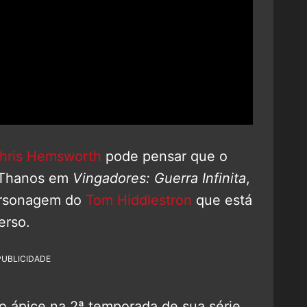
hris Hemsworth
pode pensar que o
 Thanos em
Vingadores: Guerra Infinita
,
ersonagem do
Tom Hiddlestron
que está
erso.
PUBLICIDADE
o ápice na 2ª temporada de sua série