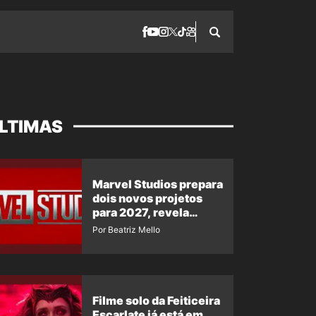
LTIMAS
Marvel Studios prepara
dois novos projetos
para 2027, revela
insider
Por Beatriz Mello
Filme solo da Feiticeira
Escarlate já está em