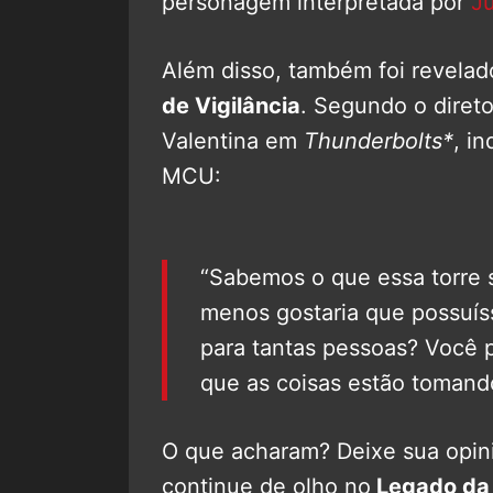
personagem interpretada por
Ju
Além disso, também foi revelad
de Vigilância
. Segundo o direto
Valentina em
Thunderbolts*
, i
MCU:
“Sabemos o que essa torre 
menos gostaria que possuíss
para tantas pessoas? Você 
que as coisas estão tomand
O que acharam? Deixe sua opini
continue de olho no
Legado da