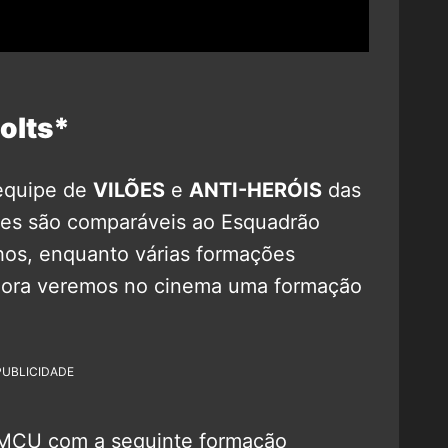
olts*
equipe de
VILÕES
e
ANTI-HERÓIS
das
les são comparáveis ao Esquadrão
hos, enquanto várias formações
agora veremos no cinema uma formação
PUBLICIDADE
 MCU com a seguinte formação