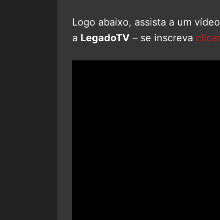
Logo abaixo, assista a um víde
a
LegadoTV
– se inscreva
clica