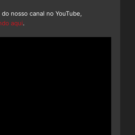
o do nosso canal no YouTube,
ndo aqui
.