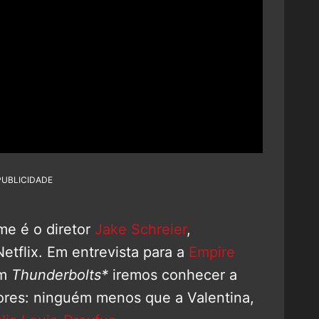
PUBLICIDADE
e é o diretor
Jake Schreier
,
Netflix. Em entrevista para a
Empire
em
Thunderbolts*
iremos conhecer a
ores: ninguém menos que a Valentina,