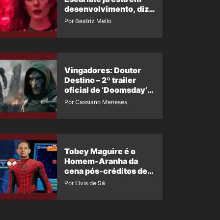
desenvolvimento, diz
insider
Por Beatriz Mello
Vingadores: Doutor
Destino – 2º trailer
oficial de ‘Doomsday’
ganha nova data para
Por Cassiano Meneses
vazar novamente
Tobey Maguire é o
Homem-Aranha da
cena pós-créditos de
Um Novo Dia?
Por Elvis de Sá