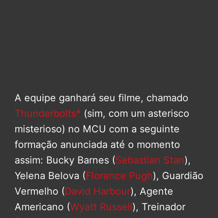
A equipe ganhará seu filme, chamado
Thunderbolts*
(sim, com um asterisco
misterioso) no MCU com a seguinte
formação anunciada até o momento
assim: Bucky Barnes (
Sebastian Stan
),
Yelena Belova (
Florence Pugh
), Guardião
Vermelho (
David Harbour
), Agente
Americano (
Wyatt Russell
), Treinador