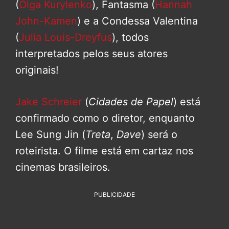
(
Olga Kurylenko
), Fantasma (
Hannah
John-Kamen
) e a Condessa Valentina
(
Julia Louis-Dreyfus
), todos
interpretados pelos seus atores
originais!
Jake Schreier
(
Cidades de Papel
) está
confirmado como o diretor, enquanto
Lee Sung Jin (
Treta
,
Dave
) será o
roteirista. O filme está em cartaz nos
cinemas brasileiros.
PUBLICIDADE