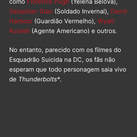
como
Florence Pugh
(Yelena Belova),
Sebastian Stan
(Soldado Invernal),
David
Harbour
(Guardião Vermelho),
Wyatt
Russell
(Agente Americano) e outros.
No entanto, parecido com os filmes do
Esquadrão Suicida na DC, os fãs não
esperam que todo personagem saia vivo
de
Thunderbolts*
.