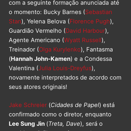
com a seguinte formação anunciada até
o momento: Bucky Barnes (
Sebastian
Stan
), Yelena Belova (
Florence Pugh
),
Guardião Vermelho (
David Harbour
),
Agente Americano (
Wyatt Russell
),
Treinador (
Olga Kurylenko
), Fantasma
(
Hannah John-Kamen
) e a Condessa
Valentina (
Julia Louis-Dreyfus
),
novamente interpretados de acordo com
seus atores originais!
Jake Schreier
(
Cidades de Papel
) está
confirmado como o diretor, enquanto
Lee Sung Jin
(
Treta, Dave
), será o