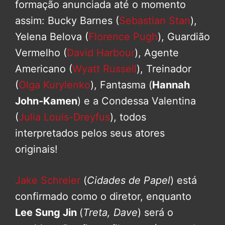
formação anunciada até o momento
assim: Bucky Barnes (
Sebastian Stan
),
Yelena Belova (
Florence Pugh
), Guardião
Vermelho (
David Harbour
), Agente
Americano (
Wyatt Russell
), Treinador
(
Olga Kurylenko
), Fantasma (
Hannah
John-Kamen
) e a Condessa Valentina
(
Julia Louis-Dreyfus
), todos
interpretados pelos seus atores
originais!
Jake Schreier
(
Cidades de Papel
) está
confirmado como o diretor, enquanto
Lee Sung Jin
(
Treta, Dave
) será o