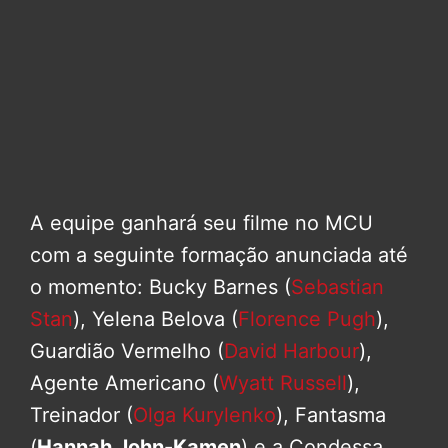
A equipe ganhará seu filme no MCU
com a seguinte formação anunciada até
o momento: Bucky Barnes (
Sebastian
Stan
), Yelena Belova (
Florence Pugh
),
Guardião Vermelho (
David Harbour
),
Agente Americano (
Wyatt Russell
),
Treinador (
Olga Kurylenko
), Fantasma
(
Hannah John-Kamen
) e a Condessa