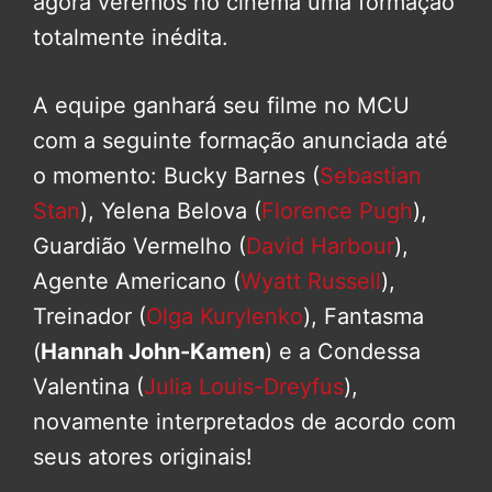
agora veremos no cinema uma formação
totalmente inédita.
A equipe ganhará seu filme no MCU
com a seguinte formação anunciada até
o momento: Bucky Barnes (
Sebastian
Stan
), Yelena Belova (
Florence Pugh
),
Guardião Vermelho (
David Harbour
),
Agente Americano (
Wyatt Russell
),
Treinador (
Olga Kurylenko
), Fantasma
(
Hannah John-Kamen
) e a Condessa
Valentina (
Julia Louis-Dreyfus
),
novamente interpretados de acordo com
seus atores originais!