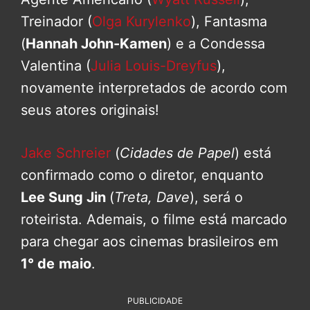
Treinador (
Olga Kurylenko
), Fantasma
(
Hannah John-Kamen
) e a Condessa
Valentina (
Julia Louis-Dreyfus
),
novamente interpretados de acordo com
seus atores originais!
Jake Schreier
(
Cidades de Papel
) está
confirmado como o diretor, enquanto
Lee Sung Jin
(
Treta, Dave
), será o
roteirista. Ademais, o filme está marcado
para chegar aos cinemas brasileiros em
1° de
maio
.
PUBLICIDADE