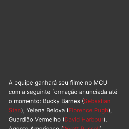
A equipe ganhará seu filme no MCU
com a seguinte formação anunciada até
o momento: Bucky Barnes (
Sebastian
Stan
), Yelena Belova (
Florence Pugh
),
Guardião Vermelho (
David Harbour
),
Agente Americano (
Wyatt Russell
),