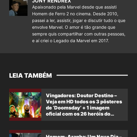
JONY RENDREX
Apaixonado pela Marvel desde que assisti
Homem de Ferro 2 no cinema. Desde 2010,
passei a ler, assistir, jogar e discutir tudo o que
envolve Marvel. O amor é tão grande que
sempre quis compartilhar com outras pessoas,
e aí criei o Legado da Marvel em 2017.
LEIA TAMBÉM
Vingadores: Doutor Destino –
Veja em HD todos os 3 pôsteres
de ‘Doomsday’ + 1 imagem
oficial com os 26 heróis do
filme
Homem-Aranha: Um Novo Dia –