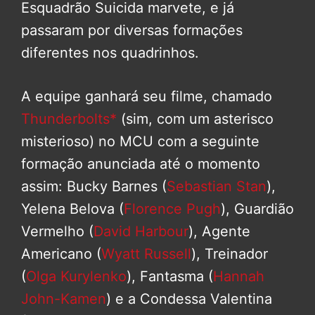
Esquadrão Suicida marvete, e já
passaram por diversas formações
diferentes nos quadrinhos.
A equipe ganhará seu filme, chamado
Thunderbolts*
(sim, com um asterisco
misterioso) no MCU com a seguinte
formação anunciada até o momento
assim: Bucky Barnes (
Sebastian Stan
),
Yelena Belova (
Florence Pugh
), Guardião
Vermelho (
David Harbour
), Agente
Americano (
Wyatt Russell
), Treinador
(
Olga Kurylenko
), Fantasma (
Hannah
John-Kamen
) e a Condessa Valentina