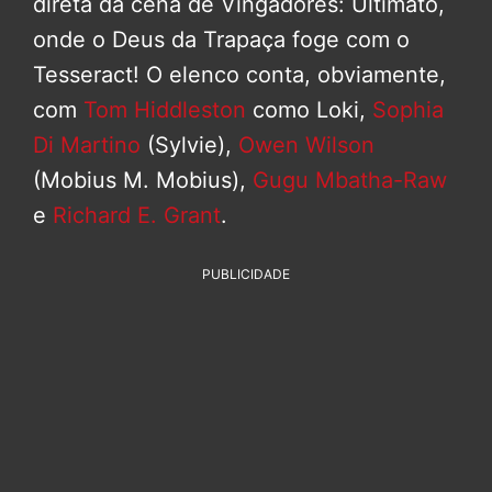
direta da cena de Vingadores: Ultimato,
onde o Deus da Trapaça foge com o
Tesseract! O elenco conta, obviamente,
com
Tom Hiddleston
como Loki,
Sophia
Di Martino
(Sylvie),
Owen Wilson
(Mobius M. Mobius),
Gugu Mbatha-Raw
e
Richard E. Grant
.
PUBLICIDADE