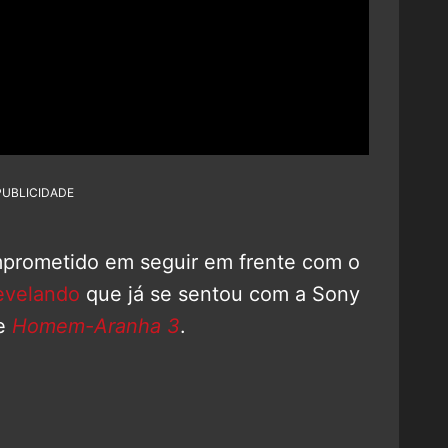
PUBLICIDADE
prometido em seguir em frente com o
evelando
que já se sentou com a Sony
e
Homem-Aranha 3
.