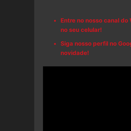
Entre no nosso canal do
no seu celular!
Siga nosso perfil no Go
novidade!