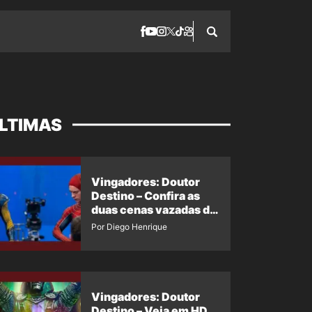
LTIMAS
Vingadores: Doutor
Destino – Confira as
duas cenas vazadas do
Wolverine e o Homem-
Por Diego Henrique
Aranha de Maguire
Vingadores: Doutor
Destino – Veja em HD