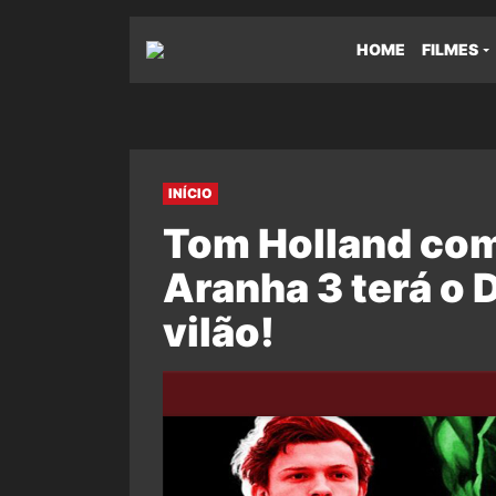
HOME
FILMES
INÍCIO
Tom Holland co
Aranha 3 terá o
vilão!