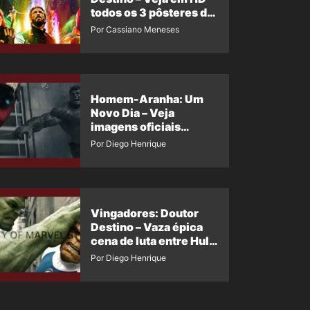
todos os 3 pôsteres de
‘Doomsday’ + 1 imagem
Por Cassiano Meneses
oficial com os 26
heróis do filme
Homem-Aranha: Um
Novo Dia – Veja
imagens oficiais
descartadas do Hulk
Por Diego Henrique
Cinza no filme
Vingadores: Doutor
Destino – Vaza épica
cena de luta entre Hulk
e o Coisa
Por Diego Henrique