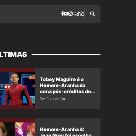
LTIMAS
Tobey Maguire é o
Homem-Aranha da
cena pós-créditos de
Um Novo Dia?
Por Elvis de Sá
Homem-Aranha 4:
Jean Grey foi escolha