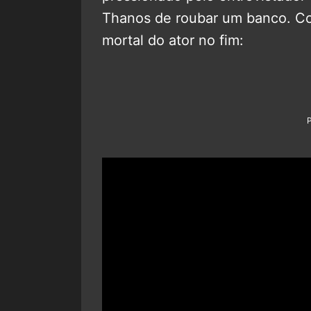
Thanos de roubar um banco. Conf
mortal do ator no fim: