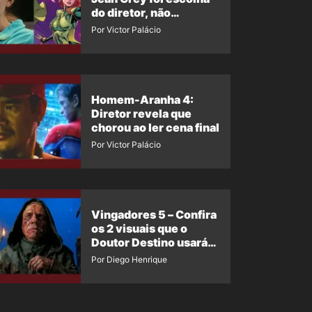
do diretor, não
imposição da Marvel
Por Victor Palácio
Homem-Aranha 4:
Diretor revela que
chorou ao ler cena final
Por Victor Palácio
Vingadores 5 – Confira
os 2 visuais que o
Doutor Destino usará
no filme
Por Diego Henrique