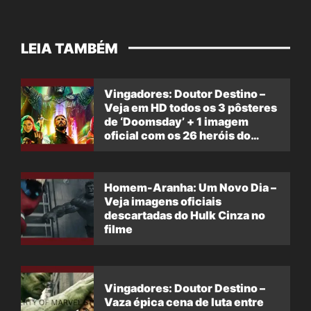
LEIA TAMBÉM
Vingadores: Doutor Destino –
Veja em HD todos os 3 pôsteres
de ‘Doomsday’ + 1 imagem
oficial com os 26 heróis do
filme
Homem-Aranha: Um Novo Dia –
Veja imagens oficiais
descartadas do Hulk Cinza no
filme
Vingadores: Doutor Destino –
Vaza épica cena de luta entre