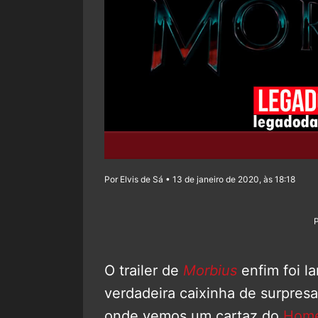
Por Elvis de Sá • 13 de janeiro de 2020, às 18:18
O trailer de
Morbius
enfim foi l
verdadeira caixinha de surpres
onde vemos um cartaz do
Hom