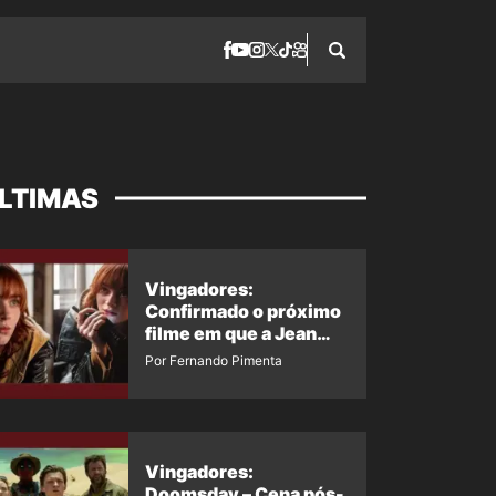
LTIMAS
Vingadores:
Confirmado o próximo
filme em que a Jean
Grey irá aparecer
Por Fernando Pimenta
Vingadores:
Doomsday – Cena pós-