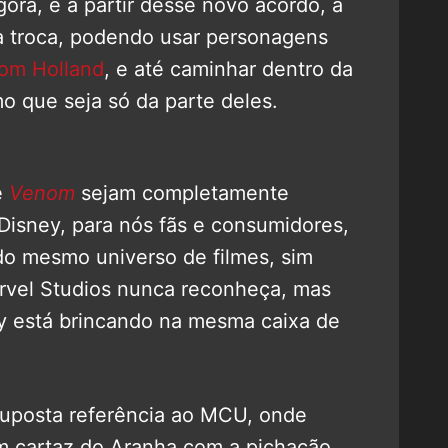
gora, e a partir desse novo acordo, a
a troca, podendo usar personagens
om Holland
, e até caminhar dentro da
 que seja só da parte deles.
e
Venom
sejam completamente
Disney, para nós fãs e consumidores,
do mesmo universo de filmes, sim
rvel Studios nunca reconheça, mas
 está brincando na mesma caixa de
suposta referência ao MCU, onde
 cartaz do Aranha com a pichação