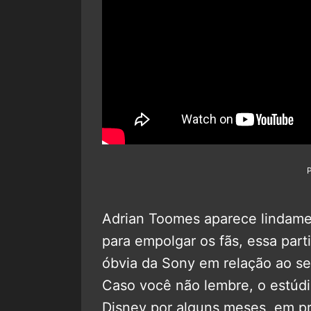
Adrian Toomes aparece lindamen
para empolgar os fãs, essa pa
óbvia da Sony em relação ao s
Caso você não lembre, o estúd
Disney por alguns meses, em pro