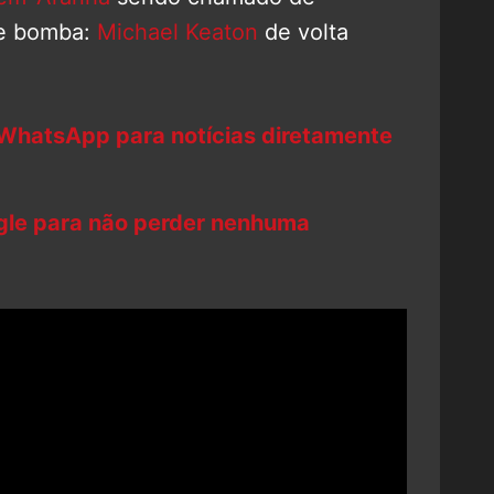
de bomba:
Michael Keaton
de volta
 WhatsApp para notícias diretamente
ogle para não perder nenhuma