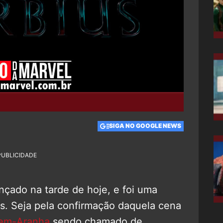
SIGA NO GOOGLE NEWS
PUBLICIDADE
ançado na tarde de hoje, e foi uma
as. Seja pela confirmação daquela cena
em-Aranha
sendo chamado de