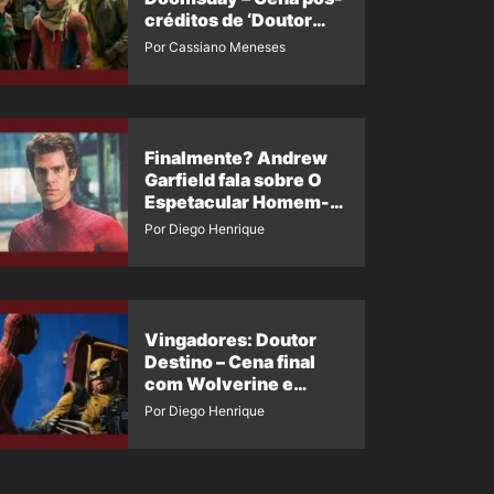
créditos de ‘Doutor
Destino’ é revelada
Por Cassiano Meneses
Finalmente? Andrew
Garfield fala sobre O
Espetacular Homem-
Aranha 3
Por Diego Henrique
Vingadores: Doutor
Destino – Cena final
com Wolverine e
Homem-Aranha de
Por Diego Henrique
Maguire vaza nas
redes