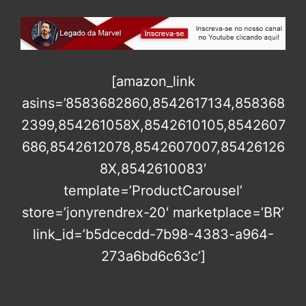
[amazon_link
asins=’8583682860,8542617134,858368
2399,854261058X,8542610105,8542607
686,8542612078,8542607007,85426126
8X,8542610083′
template=’ProductCarousel’
store=’jonyrendrex-20′ marketplace=’BR’
link_id=’b5dcecdd-7b98-4383-a964-
273a6bd6c63c’]