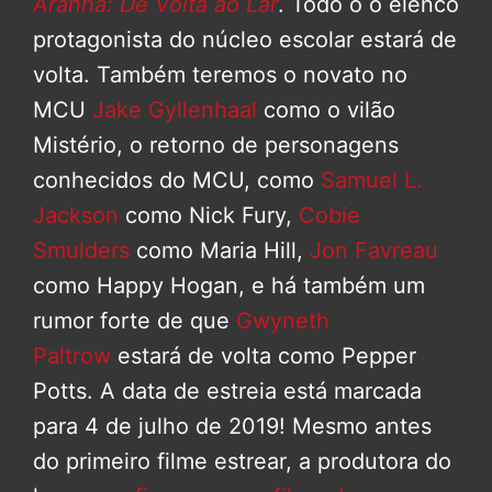
Aranha: De Volta ao Lar
. Todo o o elenco
protagonista do núcleo escolar estará de
volta. Também teremos o novato no
MCU
Jake Gyllenhaal
como o vilão
Mistério, o retorno de personagens
conhecidos do MCU, como
Samuel L.
Jackson
como Nick Fury,
Cobie
Smulders
como Maria Hill,
Jon Favreau
como Happy Hogan, e há também um
rumor forte de que
Gwyneth
Paltrow
estará de volta como Pepper
Potts. A data de estreia está marcada
para 4 de julho de 2019! Mesmo antes
do primeiro filme estrear, a produtora do