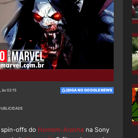
, às 02:15
SIGA NO GOOGLE NEWS
PUBLICIDADE
 spin-offs do
Homem-Aranha
na Sony