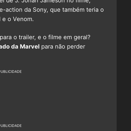
el de J. Jonah Jameson no filme,
e-action da Sony, que também teria o
 e o Venom.
ara o trailer, e o filme em geral?
do da Marvel
para não perder
PUBLICIDADE
PUBLICIDADE