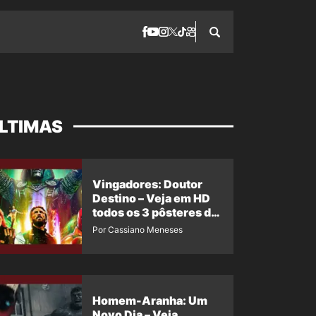
LTIMAS
Vingadores: Doutor
Destino – Veja em HD
todos os 3 pôsteres de
‘Doomsday’ + 1 imagem
Por Cassiano Meneses
oficial com os 26
heróis do filme
Homem-Aranha: Um
Novo Dia – Veja