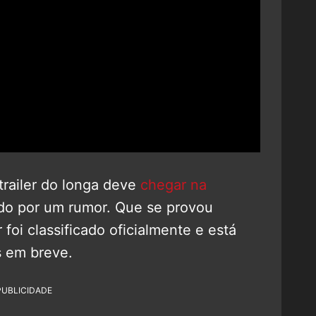
trailer do longa deve
chegar na
do por um rumor. Que se provou
r foi classificado oficialmente e está
s em breve.
PUBLICIDADE