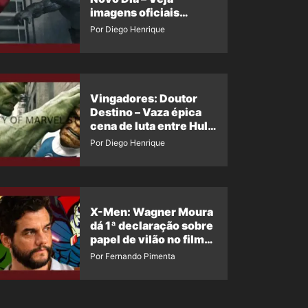
imagens oficiais
descartadas do Hulk
Por Diego Henrique
Cinza no filme
Vingadores: Doutor
Destino – Vaza épica
cena de luta entre Hulk
e o Coisa
Por Diego Henrique
X-Men: Wagner Moura
dá 1ª declaração sobre
papel de vilão no filme
da Marvel
Por Fernando Pimenta