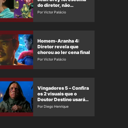
do diretor, não
imposição da Marvel
Por Victor Palácio
Homem-Aranha 4:
Diretor revela que
chorou ao ler cena final
Por Victor Palácio
Vingadores 5 – Confira
os 2 visuais que o
Doutor Destino usará
no filme
Por Diego Henrique