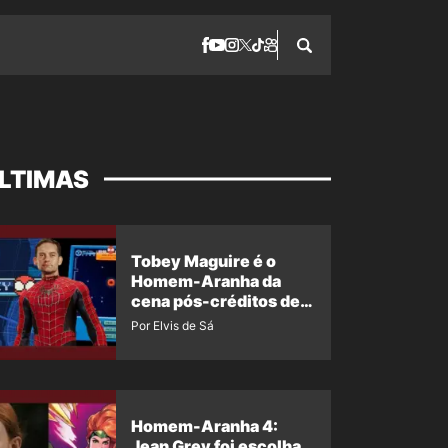
LTIMAS
Tobey Maguire é o
Homem-Aranha da
cena pós-créditos de
Um Novo Dia?
Por Elvis de Sá
Homem-Aranha 4:
Jean Grey foi escolha