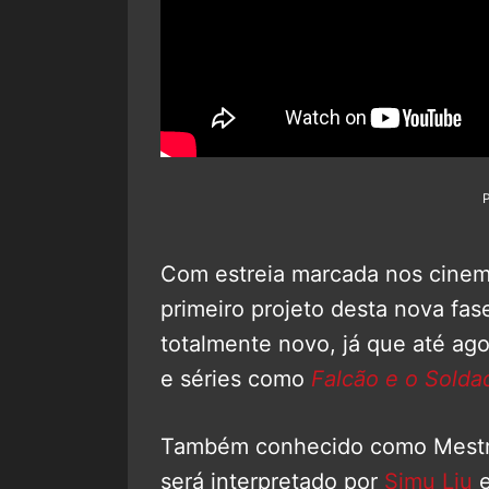
Com estreia marcada nos cinem
primeiro projeto desta nova fas
totalmente novo, já que até ag
e séries como
Falcão e o Solda
Também conhecido como Mestre
será interpretado por
Simu Liu
e