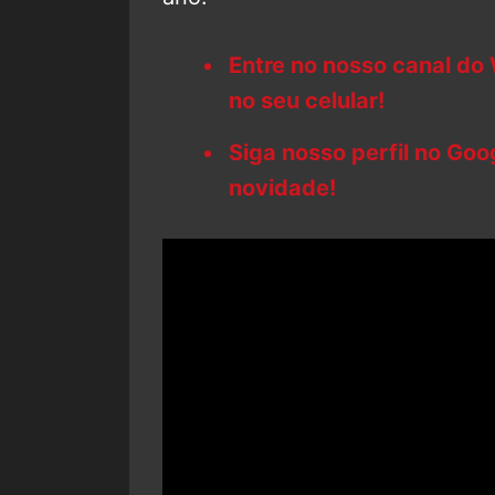
Entre no nosso canal do
no seu celular!
Siga nosso perfil no Go
novidade!