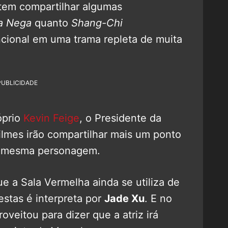
tem compartilhar algumas
a Nega
quanto
Shang-Chi
cional em uma trama repleta de muita
PUBLICIDADE
óprio
Kevin Feige
, o Presidente da
ilmes irão compartilhar mais um ponto
 mesma personagem.
 a Sala Vermelha ainda se utiliza de
estas é interpreta por
Jade Xu
. E no
oveitou para dizer que a atriz irá