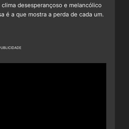
 clima desesperançoso e melancólico
osa é a que mostra a perda de cada um.
PUBLICIDADE