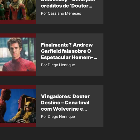
créditos de ‘Doutor
Destino’ é revelada
Por Cassiano Meneses
Finalmente? Andrew
Garfield fala sobre O
Espetacular Homem-
Aranha 3
Por Diego Henrique
Vingadores: Doutor
Destino – Cena final
com Wolverine e
Homem-Aranha de
Por Diego Henrique
Maguire vaza nas
redes