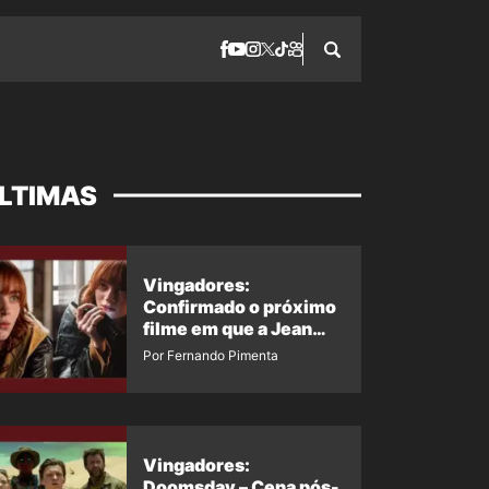
LTIMAS
Vingadores:
Confirmado o próximo
filme em que a Jean
Grey irá aparecer
Por Fernando Pimenta
Vingadores:
Doomsday – Cena pós-