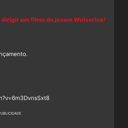
dirigir um filme do jovem Wolverine!
ançamento.
ch?v=6m3DvnsSxt8
PUBLICIDADE