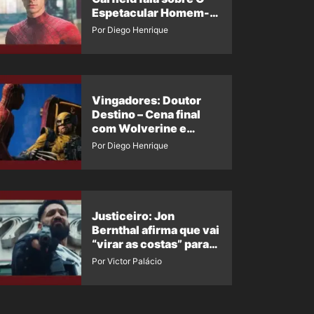
Espetacular Homem-
Aranha 3
Por Diego Henrique
Vingadores: Doutor
Destino – Cena final
com Wolverine e
Homem-Aranha de
Por Diego Henrique
Maguire vaza nas
redes
Justiceiro: Jon
Bernthal afirma que vai
“virar as costas” para
os fãs
Por Victor Palácio