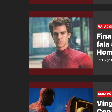
VAI ACO
Fina
fala
Hom
Por Diego 
CENA PÓ
Ving
Cena