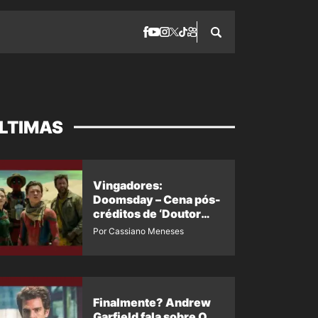
LTIMAS
Vingadores:
Doomsday – Cena pós-
créditos de ‘Doutor
Destino’ é revelada
Por Cassiano Meneses
Finalmente? Andrew
Garfield fala sobre O