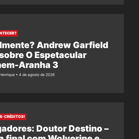
NTECER?
lmente? Andrew Garfield
 sobre O Espetacular
em-Aranha 3
Henrique
4 de agosto de 2026
S-CRÉDITOS!
adores: Doutor Destino –
 final com Wolverine e