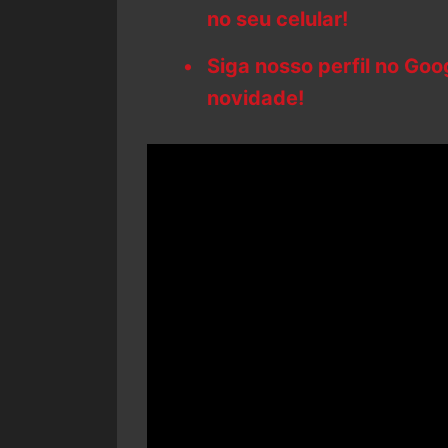
no seu celular!
Siga nosso perfil no Go
novidade!