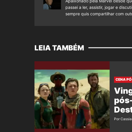
Apaixonado pela Marvel desde que
passei a ler, assistir, jogar e dis
sempre quis compartilhar com outr
LEIA TAMBÉM
CENA PÓ
Vin
pós-
Dest
Por Cassi