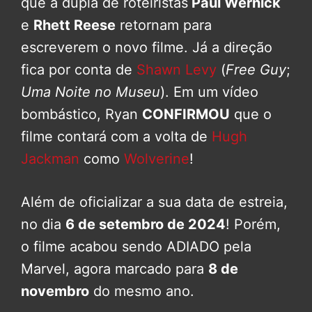
que a dupla de roteiristas
Paul Wernick
e
Rhett Reese
retornam para
escreverem o novo filme. Já a direção
fica por conta de
Shawn Levy
(
Free Guy
;
Uma Noite no Museu
). Em um vídeo
bombástico, Ryan
CONFIRMOU
que o
filme contará com a volta de
Hugh
Jackman
como
Wolverine
!
Além de oficializar a sua data de estreia,
no dia
6 de setembro de 2024
! Porém,
o filme acabou sendo ADIADO pela
Marvel, agora marcado para
8 de
novembro
do mesmo ano.